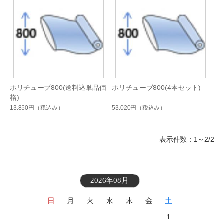
ポリチューブ800(送料込単品価
ポリチューブ800(4本セット)
格)
13,860円
（税込み）
53,020円
（税込み）
表示件数：1～2/2
2026年08月
日
月
火
水
木
金
土
1