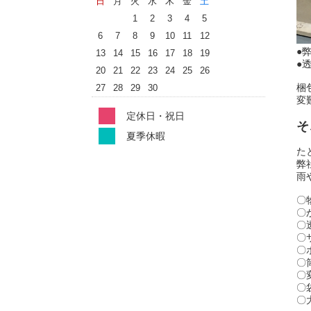
日
月
火
水
木
金
土
1
2
3
4
5
6
7
8
9
10
11
12
●
13
14
15
16
17
18
19
●
20
21
22
23
24
25
26
梱
27
28
29
30
変
定休日・祝日
そ
夏季休暇
た
弊
雨
〇
〇
〇
〇
〇
〇
〇
〇
〇