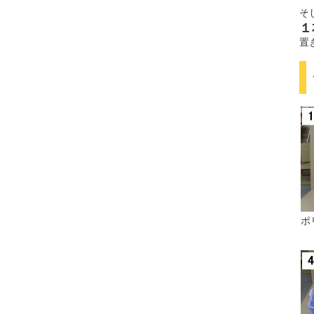
そ
１
置
ポ