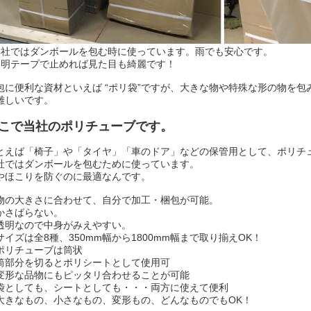
弊社ではダンボールを包む時に使っています。雨でも安心です。
透明テープで止めれば見た目も綺麗です！
包に便利な資材といえば “ポリ袋”ですが、大きな物や特殊な形の物を
難しいです。
こで当社の
ポリチューブ
です。
とえば「椅子」や「タイヤ」「車のドア」などの保管用として、ポリチ
社ではダンボールを包むために使っています。
やほこりを防ぐのに最適なんです。
物の大きさに合わせて、自分で加工・梱包が可能。
かさばらない。
透明なので中身がみえやすい。
サイズは全8種、350mm幅から1800mm幅まで取り揃えOK！
ポリチューブは筒状
筒部分を切るとポリシートとして使用可
変形な品物にもピッタリ合わせることが可能
袋としても、シートとしても・・・両方に使えて便利
大きなもの、小さなもの、変形もの、どんなものでもOK！