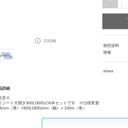
-
ZOOM
個別送料
便種
share
品詳細
注意※
リシート片開き900(1800)の6本セットです ※仕様変更
05mm（厚）×900(1800)mm（幅）× 100m（巻）