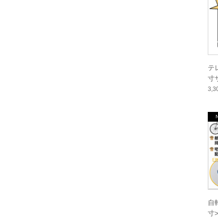
テ
寸サ
3,
自
寸>