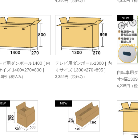
高818mm
高913mm
4,290円
（税込み）
4,510円
（税
レビ用ダンボール1400 [ 内
テレビ用ダンボール1300 [ 内
イズ 1400×270×800 ]
寸サイズ 1300×270×895 ]
自転車用ダ
410円
（税込み）
3,355円
（税込み）
寸>幅130
高913mm
4,235円
（税