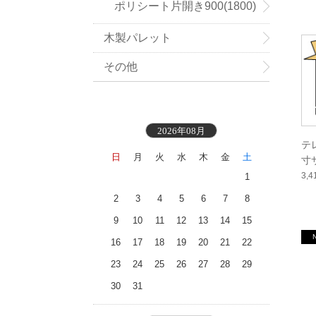
ポリシート片開き900(1800)
木製パレット
mm幅
その他
2026年08月
テ
日
月
火
水
木
金
土
寸サ
3,
1
2
3
4
5
6
7
8
9
10
11
12
13
14
15
16
17
18
19
20
21
22
23
24
25
26
27
28
29
30
31