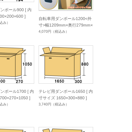
ボール900 [ 内
0×200×600 ]
自転車用ダンボール1200<外
込み）
寸>幅1209mm×奥行279mm×
高898mm
4,070円
（税込み）
ボール1700 [ 内
テレビ用ダンボール1650 [ 内
0×270×1050 ]
寸サイズ 1650×300×880 ]
込み）
3,740円
（税込み）