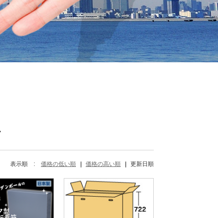
Y
ル
表示順 :
価格の低い順
価格の高い順
更新日順