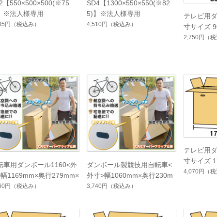
2【550×500×500(※75
SD4【1300×550×550(※82
)】※法人様専用
5)】※法人様専用
テレビ用ダン
805円
（税込み）
4,510円
（税込み）
寸サイズ 90
2,750円
（税
テレビ用ダン
寸サイズ 170
転車用ダンボール1160<外
ダンボール製競技用自転車<
4,070円
（税
幅1169mm×奥行279mm×
外寸>幅1060mm×奥行230m
13mm
m×高740mm
960円
（税込み）
3,740円
（税込み）