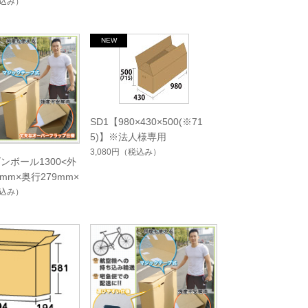
込み）
SD1【980×430×500(※71
5)】※法人様専用
3,080円
（税込み）
ンボール1300<外
9mm×奥行279mm×
込み）