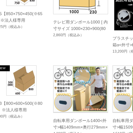
5【850×750×450(※65
】※法人様専用
テレビ用ダンボール1000 [ 内
125円
（税込み）
寸サイズ 1000×230×900(80
0) ]
2,860円
（税込み）
プラスチ
箱α<外寸>
00mm×高
13,200円
（
3【800×600×500(※80
)】※法人様専用
300円
（税込み）
自転車用ダンボール1400<外
自転車用ダ
寸>幅1409mm×奥行279mm×
寸>幅150