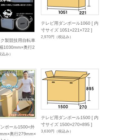
テレビ用ダンボール1060 [ 内
寸サイズ 1051×221×722 ]
2,970円
（税込み）
ック製競技用自転車
幅1030mm×奥行2
700mm
税込み）
テレビ用ダンボール1500 [ 内
寸サイズ 1500×270×895 ]
ンボール1500<外
3,630円
（税込み）
9mm×奥行279mm×